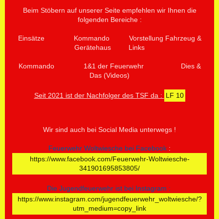
Beim Stöbern auf unserer Seite empfehlen wir Ihnen die
folgenden Bereiche :
Einsätze Kommando Vorstellung Fahrzeug &
Gerätehaus Links
Kommando 1&1 der Feuerwehr Dies &
Das (Videos)
Seit 2021 ist der Nachfolger des TSF da :
LF 10
Wir sind auch bei Social Media unterwegs !
Feuerwehr Woltwiesche bei Facebook
:
https://www.facebook.com/Feuerwehr-Woltwiesche-
341901695853805/
Die Jugendfeuerwehr ist bei Instagram :
https://www.instagram.com/jugendfeuerwehr_woltwiesche/?
utm_medium=copy_link