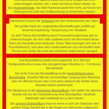
unterschlagen werden soll. Leider kommt es immer wieder vor
das
Feuerwehrleute
, das Wort Kamerad passt hier nicht, auf Grund von
Geltungssucht und/ oder Enttäuschung zu Kriminellen werden.
Interessant ist auch die
Verteilung
bei den Hintergründen der Taten.
Der größte Anteil der aufgeklärten Brandstiftungen entfällt auf
Versicherungsbetrug / Vertuschung von Straftaten.
Zu dem Thema Brandstiftung durch Feuerwehrangehörige gibt es
Untersuchungen die sich unter anderem auch mit dem Anteil dieser
Taten am Gesamtkuchen befassen. Diese Taten bewegen sich alle im
Promillebereich, sind aber sehr medienwirksam und verschaffen dem
Thema eine Größe die nicht den wirklichen Anteil wieder spiegelt.
Und Brandstiftung bleibt nicht ungestraft. Im § 306 des
Strafgesetzbuches sowie den dazugehörigen Absätzen a – f ist dieses
klar geregelt.
Die erste Form der Brandstiftung ist die
Herbeiführung einer
Brandgefahr
. Darunter fällt der unvorsichtige Umgang beim Rauchen
oder mit offenem Feuer oder Licht wenn dadurch die Gefahr eines
Brandes herbei geführt wird.
Die Steigerung ist die
fahrlässige Brandstiftung
. Hier gelten die gleichen
Gründe wie bei der Herbeiführung einer Brandgefahr. Strafmaß :
Geldstrafe oder Haftstrafe bis zu fünf Jahren.
Die
schwere Brandstiftung
liegt vor wenn es sich um Gebäude oder
andere Dinge handelt die in der Regel von Menschen aufgesucht