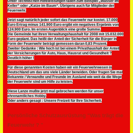
Unter Technischen Hilfeleistungen fallen zum Beispiel „Wasser im
Keller“ oder „Katze im Baum“. Übrigens auch für Mitglieder der
Feuerwehr.
Jetzt sagt natürlich jeder sofort das Feuerwehr nur kostet. 17.000
Euro Ertrag minus 141.900 Euro ergibt ein negatives Ergebnis von
124.900 Euro. Im ersten Augenblick eine große Summe.
Die Gemeinde hat ihren Verwaltungshaushalt für 2008 mit 15.032.000
Euro geplant. Das heißt der Anteil der Sicherheit für die Bürger in
Form der Feuerwehr beträgt gemessen daran 0,83 Prozent.
Zweiter Gedanke : Wie hoch ist bei einem Privathaushalt der Anteil
der Versicherungen für Auto, Haus, Hausrat und Gesundheit ?
Deutlich höher !
Für diese genannten Kosten haben wir ein Feuerwehrwesen in
Deutschland um das uns viele Länder beneiden. Oder fragen Sie mal
Bekannte / Verwandte und Freunde im Ausland wie weit da die Wege
der Feuerwehr sind um Hilfe zu leisten.
Diese Lanze mußte jetzt mal gebrochen werden für unser
ehrenamtliches Hobby.
Oder anders gesagt : Unsere Freizeit für Ihre Sicherheit.
Persönliche Schutzausrüstung "Was trägt die
Feuerwehr ? "