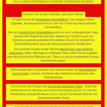
muss unseren Arbeitgebern eventuelle Ausfallzeiten bezahlen.
Kommen wir zu den Gründen, also dem Warum.
Es gibt einmal die
fahrlässige Brandstiftung
. Die weggeworfene
Zigarette, die vergessene Kerze oder der Fehler bei Heissarbeiten
(Schweißen).
Bei der
vorsätzlichen Brandstiftung
wird es noch umfangreicher. Viele
kennen den Begriff der warmen Sanierung. Fachlich auch als
Versicherungsbetrug betitelt. Ein weiterer Grund für vorsätzliche
Brandstiftung kann auch die Vertuschung einer Straftat sein.
Die nächste Gruppe ist der Teil der
ideologisch oder politisch
motivierten
Taten. Ideologisch motivierte Taten sollen Druck ausüben
oder die persönliche Differenz des Täters zu einem bestimmten Thema /
Sachverhalt zeigen.
Nicht häufig aber es passiert auch immer wieder, die
Brandstiftung
durch Kinder
. Gründe sind fehlendes Gefahrenverständnis oder
Abenteuerlust.
Kommt noch die Gruppe der
krankhaft motivierten Taten
. Jeder hat
bestimmt schon mal was von einem Pyromanen gehört. So wie ein
Kleptomane zwanghaft klauen muss, legt ein Pyromane Brände auf
Grund krankhafter Sucht.
Zum Abschluß des Warums bleibt noch eine Gruppe die nicht